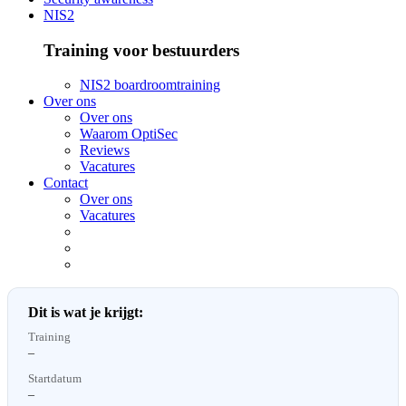
NIS2
Training voor bestuurders
NIS2 boardroomtraining
Over ons
Over ons
Waarom OptiSec
Reviews
Vacatures
Contact
Over ons
Vacatures
Dit is wat je krijgt:
Training
–
Startdatum
–