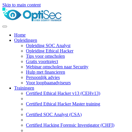
Skip to main content
Home
Opleidingen
Opleiding SOC Analyst
Opleiding Ethical Hacker
Tips voor omscholen
Gratis voortraject
Webinar omscholen naar Security
Hulp met financieren
Persoonlijk advies
Voor loopbaanadviseurs
Trainingen
Certified Ethical Hacker v13 (CEHv13)
Certified Ethical Hacker Master training
Certified SOC Analyst (CSA)
Certified Hacking Forensic Investigator (CHFI)