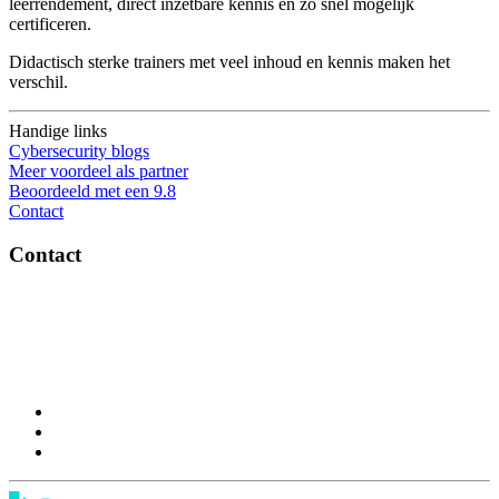
leerrendement, direct inzetbare kennis en zo snel mogelijk
certificeren.
Didactisch sterke trainers met veel inhoud en kennis maken het
verschil.
Handige links
Cybersecurity blogs
Meer voordeel als partner
Beoordeeld met een 9.8
Contact
Contact
OptiSec.nl
Pelmolenlaan 16-18, 3447GW Woerden
0348-201595