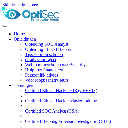
Skip to main content
Home
Opleidingen
Opleiding SOC Analyst
Opleiding Ethical Hacker
Tips voor omscholen
Gratis voortraject
Webinar omscholen naar Security
Hulp met financieren
Persoonlijk advies
Voor loopbaanadviseurs
Trainingen
Certified Ethical Hacker v13 (CEHv13)
Certified Ethical Hacker Master training
Certified SOC Analyst (CSA)
Certified Hacking Forensic Investigator (CHFI)