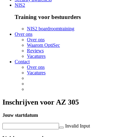
NIS2
Training voor bestuurders
NIS2 boardroomtraining
Over ons
Over ons
Waarom OptiSec
Reviews
Vacatures
Contact
Over ons
Vacatures
Inschrijven voor AZ 305
Jouw startdatum
Invalid Input