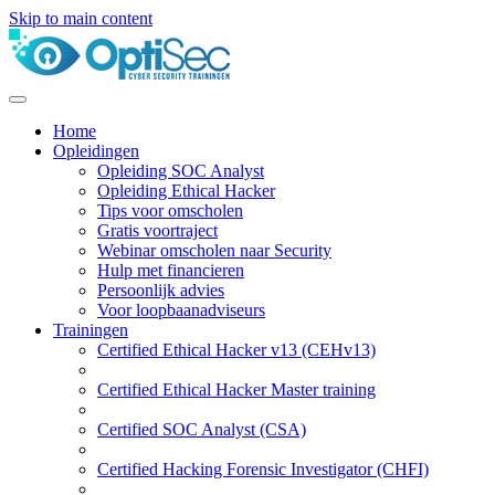
Skip to main content
Home
Opleidingen
Opleiding SOC Analyst
Opleiding Ethical Hacker
Tips voor omscholen
Gratis voortraject
Webinar omscholen naar Security
Hulp met financieren
Persoonlijk advies
Voor loopbaanadviseurs
Trainingen
Certified Ethical Hacker v13 (CEHv13)
Certified Ethical Hacker Master training
Certified SOC Analyst (CSA)
Certified Hacking Forensic Investigator (CHFI)