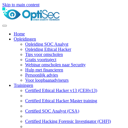
Skip to main content
Home
Opleidingen
Opleiding SOC Analyst
Opleiding Ethical Hacker
Tips voor omscholen
Gratis voortraject
Webinar omscholen naar Security
Hulp met financieren
Persoonlijk advies
Voor loopbaanadviseurs
Trainingen
Certified Ethical Hacker v13 (CEHv13)
Certified Ethical Hacker Master training
Certified SOC Analyst (CSA)
Certified Hacking Forensic Investigator (CHFI)