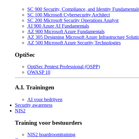
SC 900 Security, Compliance, and Identity Fundamental
SC 100 Microsoft Cybersecurity Architect
SC 200 Microsoft Security Operations Analyst
AI 900 Azure AI Fundamentals
AZ 900 Microsoft Azure Fundamentals
AZ 305 Designing Microsoft Azure Infrastructure Soluti
AZ 500 Microsoft Azure Security Technologies
OptiSec
OptiSec Pentest Professional (OSPP)
OWASP 10
A.I. Trainingen
AI voor bedrijven
Security awareness
NIS2
Training voor bestuurders
NIS2 boardroomtraining