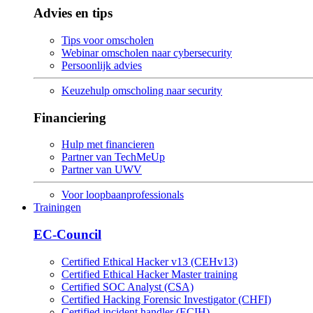
Advies en tips
Tips voor omscholen
Webinar omscholen naar cybersecurity
Persoonlijk advies
Keuzehulp omscholing naar security
Financiering
Hulp met financieren
Partner van TechMeUp
Partner van UWV
Voor loopbaanprofessionals
Trainingen
EC-Council
Certified Ethical Hacker v13 (CEHv13)
Certified Ethical Hacker Master training
Certified SOC Analyst (CSA)
Certified Hacking Forensic Investigator (CHFI)
Certified incident handler (ECIH)