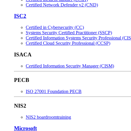
Certified Network Defender v2 (CND)
ISC2
Certified in Cybersecurity (CC)
Systems Security Certified Practitioner (SSCP)
Certified Information Systems Security Professional (CI
Certified Cloud Security Professional (CCSP)
ISACA
Certified Information Security Manager (CISM)
PECB
ISO 27001 Foundation PECB
NIS2
NIS2 boardroomtraining
Microsoft