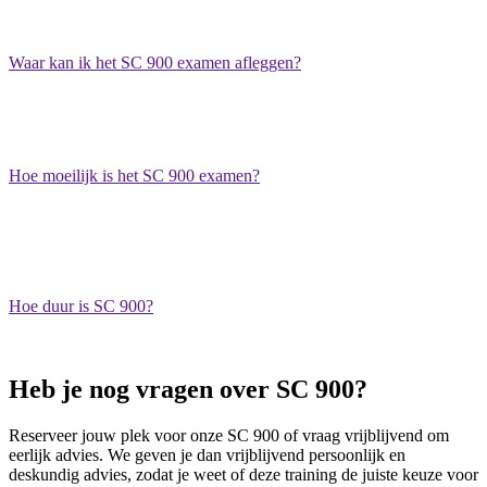
modules, geven praktijkvoorbeelden en helpen je voorbereiden op
het examen. Een perfecte voorbereiding op het examen.
Waar kan ik het SC 900 examen afleggen?
Je neemt het examen online of klassikaal af bij Pearson Vue. Er
zitten extra voorwaarden gekoppeld aan het doen van een online
examen. Je kunt het examen zelfs op eigen locatie afnemen.
Hoe moeilijk is het SC 900 examen?
Het SC 900 examen wordt over het algemeen als relatief haalbaar
beoordeeld. De training is voor beginnende securityspecialisten.
Je moet binnen 150 minuten 40-60 vragen beantwoorden.
Hoe duur is SC 900?
OptiSec biedt SC-900 aan voor € 549,- ex btw.
Heb je nog vragen over SC 900?
Reserveer jouw plek voor onze SC 900 of vraag vrijblijvend om
eerlijk advies. We geven je dan vrijblijvend persoonlijk en
deskundig advies, zodat je weet of deze training de juiste keuze voor