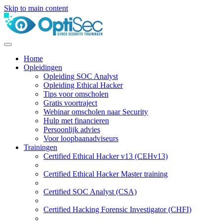
Skip to main content
Home
Opleidingen
Opleiding SOC Analyst
Opleiding Ethical Hacker
Tips voor omscholen
Gratis voortraject
Webinar omscholen naar Security
Hulp met financieren
Persoonlijk advies
Voor loopbaanadviseurs
Trainingen
Certified Ethical Hacker v13 (CEHv13)
Certified Ethical Hacker Master training
Certified SOC Analyst (CSA)
Certified Hacking Forensic Investigator (CHFI)