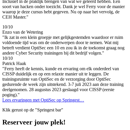
Inclusief in de praktijk brengen van wat we geleerd hebben. Een
soort van hacken onder toezicht. Dank je wel Ferry voor de manier
waarop je deze cursus hebt gegeven. Nu op naar het vervolg, de
CEH Master."
10/10
Enzo van de Wetering
"Ik zat in een klein groepje met gelijkgestemden waardoor er ruim
voldoende tijd was om de onderwerpen door te nemen. Wat mij
betreft verdient OptiSec een 10 en zou ik in de toekomst graag nog
andere Cyber Security trainingen bij dit bedrijf volgen."
10/10
Patrick Haak
"Ferry heeft de kennis, kunde en ervaring om elk onderdeel van
CISSP duidelijk en op een relaxte manier uit te leggen. De
trainingsruimte van OptiSec en de verzorging door OptiSec
gedurende de week zijn uitstekend. 3-7 juli 2023 aan deze training
deelgenomen. 28 augustus 2023 geslaagd voor CISSP (eerste
poging)."
Lees ervaringen met OptiSec op Springest…
Klik gerust op de "Springest bar"
Reserveer jouw plek!