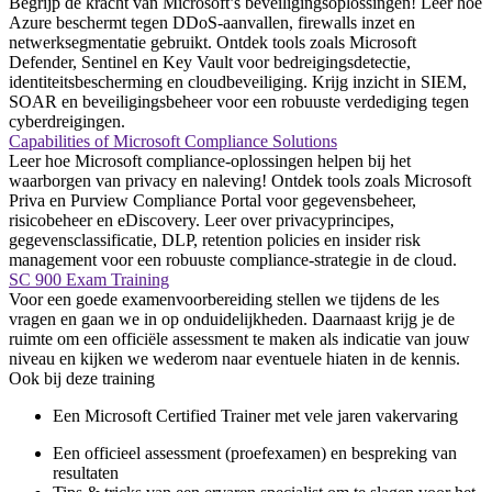
Begrijp de kracht van Microsoft’s beveiligingsoplossingen! Leer hoe
Azure beschermt tegen DDoS-aanvallen, firewalls inzet en
netwerksegmentatie gebruikt. Ontdek tools zoals Microsoft
Defender, Sentinel en Key Vault voor bedreigingsdetectie,
identiteitsbescherming en cloudbeveiliging. Krijg inzicht in SIEM,
SOAR en beveiligingsbeheer voor een robuuste verdediging tegen
cyberdreigingen.
Capabilities of Microsoft Compliance Solutions
Leer hoe Microsoft compliance-oplossingen helpen bij het
waarborgen van privacy en naleving! Ontdek tools zoals Microsoft
Priva en Purview Compliance Portal voor gegevensbeheer,
risicobeheer en eDiscovery. Leer over privacyprincipes,
gegevensclassificatie, DLP, retention policies en insider risk
management voor een robuuste compliance-strategie in de cloud.
SC 900 Exam Training
Voor een goede examenvoorbereiding stellen we tijdens de les
vragen en gaan we in op onduidelijkheden. Daarnaast krijg je de
ruimte om een officiële assessment te maken als indicatie van jouw
niveau en kijken we wederom naar eventuele hiaten in de kennis.
Ook bij deze training
Een Microsoft Certified Trainer met vele jaren vakervaring
Een officieel assessment (proefexamen) en bespreking van
resultaten