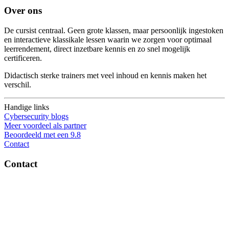
Over ons
De cursist centraal. Geen grote klassen, maar persoonlijk ingestoken
en interactieve klassikale lessen waarin we zorgen voor optimaal
leerrendement, direct inzetbare kennis en zo snel mogelijk
certificeren.
Didactisch sterke trainers met veel inhoud en kennis maken het
verschil.
Handige links
Cybersecurity blogs
Meer voordeel als partner
Beoordeeld met een 9.8
Contact
Contact
OptiSec.nl
Pelmolenlaan 16-18, 3447GW Woerden
0348-201595