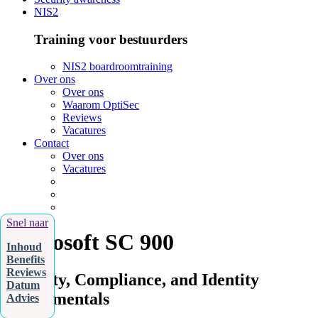
NIS2
Training voor bestuurders
NIS2 boardroomtraining
Over ons
Over ons
Waarom OptiSec
Reviews
Vacatures
Contact
Over ons
Vacatures
Snel naar
Microsoft SC 900
Inhoud
Benefits
Reviews
Security, Compliance, and Identity
Datum
Fundamentals
Advies