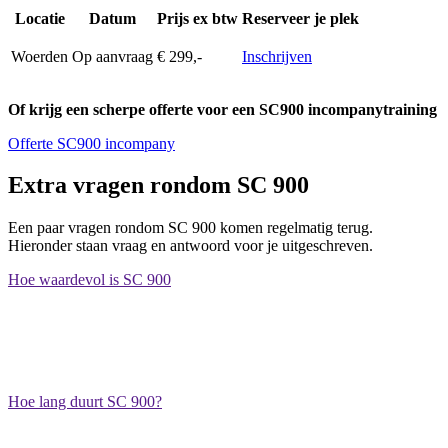
Locatie
Datum
Prijs ex btw
Reserveer je plek
Woerden
Op aanvraag
€ 299,-
Inschrijven
Of krijg een scherpe offerte voor een SC900 incompanytraining
Offerte SC900 incompany
Extra vragen rondom SC 900
Een paar vragen rondom SC 900 komen regelmatig terug.
Hieronder staan vraag en antwoord voor je uitgeschreven.
Hoe waardevol is SC 900
Met een SC 900-certificering vergroot je je carrièremogelijkheden in
cybersecurity. Werkgevers erkennen de vaardigheden en kennis die
deze certificering meebrengt, vooral als het gaat om juniorrollen in
cybersecurity.
Hoe lang duurt SC 900?
De SC 900 training duurt één dag. We nemen je mee in alle