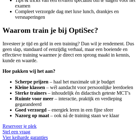
Tips & tricks van een ervaren specialist om te slagen voor het
examen
Compleet verzorgde dag met luxe lunch, drankjes en
versnaperingen
Waarom train je bij OptiSec?
Investeer je tijd en geld in een training? Dan wil je rendement. Dus
geen slap, standaard of eenzijdig verhaal, maar een boeiende en
effectieve training waarmee je direct een sprong maakt in kennis,
kunde en waarde.
Hoe pakken wij het aan?
Scherpe prijzen
– haal het maximale uit je budget
Kleine klassen
– wél aandacht voor persoonlijke leerdoelen
Sterke trainers
– inhoudelijk én didactisch geteste MCT's
Ruimte voor meer
– interactie, praktijk en verdieping
gegarandeerd
Goed verzorgd
– energiek leren in een fijne sfeer
Nazorg op maat
– ook ná de training staan we klaar
Reserveer je plek
Stel een vraag
Vier keiharde garanties