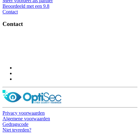
Meer voordeel als partner
Beoordeeld met een 9.8
Contact
Contact
OptiSec.nl
Pelmolenlaan 16-18, 3447GW Woerden
0348-201595
Privacy voorwaarden
Algemene voorwaarden
Gedragscode
Niet tevreden?