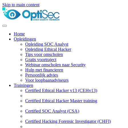
Skip to main content
Home
Opleidingen
Opleiding SOC Analyst
Opleiding Ethical Hacker
Tips voor omscholen
Gratis voortraject
Webinar omscholen naar Security
Hulp met financieren
Persoonlijk advies
Voor loopbaanadviseurs
Trainingen
Certified Ethical Hacker v13 (CEHv13)
Certified Ethical Hacker Master training
Certified SOC Analyst (CSA)
Certified Hacking Forensic Investigator (CHFI)