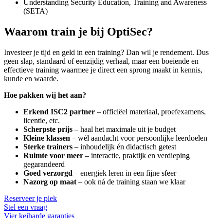
Understanding Security Education, Training and Awareness
(SETA)
Waarom train je bij OptiSec?
Investeer je tijd en geld in een training? Dan wil je rendement. Dus
geen slap, standaard of eenzijdig verhaal, maar een boeiende en
effectieve training waarmee je direct een sprong maakt in kennis,
kunde en waarde.
Hoe pakken wij het aan?
Erkend ISC2 partner
– officiëel materiaal, proefexamens,
licentie, etc.
Scherpste prijs
– haal het maximale uit je budget
Kleine klassen
– wél aandacht voor persoonlijke leerdoelen
Sterke trainers
– inhoudelijk én didactisch getest
Ruimte voor meer
– interactie, praktijk en verdieping
gegarandeerd
Goed verzorgd
– energiek leren in een fijne sfeer
Nazorg op maat
– ook ná de training staan we klaar
Reserveer je plek
Stel een vraag
Vier keiharde garanties