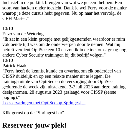
Inclusief in de praktijk brengen van wat we geleerd hebben. Een
soort van hacken onder toezicht. Dank je wel Ferry voor de manier
waarop je deze cursus hebt gegeven. Nu op naar het vervolg, de
CEH Master."
10/10
Enzo van de Wetering
"Ik zat in een klein groepje met gelijkgestemden waardoor er ruim
voldoende tijd was om de onderwerpen door te nemen. Wat mij
betreft verdient OptiSec een 10 en zou ik in de toekomst graag nog
andere Cyber Security trainingen bij dit bedrijf volgen."
10/10
Patrick Haak
"Ferry heeft de kennis, kunde en ervaring om elk onderdeel van
CISSP duidelijk en op een relaxte manier uit te leggen. De
trainingsruimte van OptiSec en de verzorging door OptiSec
gedurende de week zijn uitstekend. 3-7 juli 2023 aan deze training
deelgenomen. 28 augustus 2023 geslaagd voor CISSP (eerste
poging)."
Lees ervaringen met OptiSec op Springest…
Klik gerust op de "Springest bar"
Reserveer jouw plek!