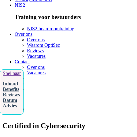
NIS2
Training voor bestuurders
NIS2 boardroomtraining
Over ons
Over ons
Waarom OptiSec
Reviews
Vacatures
Contact
Over ons
Vacatures
Snel naar
Inhoud
Benefits
Reviews
Datum
CC
Advies
®
Certified in Cybersecurity