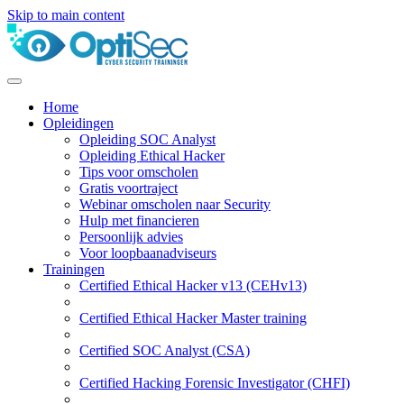
Skip to main content
Home
Opleidingen
Opleiding SOC Analyst
Opleiding Ethical Hacker
Tips voor omscholen
Gratis voortraject
Webinar omscholen naar Security
Hulp met financieren
Persoonlijk advies
Voor loopbaanadviseurs
Trainingen
Certified Ethical Hacker v13 (CEHv13)
Certified Ethical Hacker Master training
Certified SOC Analyst (CSA)
Certified Hacking Forensic Investigator (CHFI)