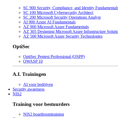
SC 900 Security, Compliance, and Identity Fundamental
SC 100 Microsoft Cybersecurity Architect
SC 200 Microsoft Security Operations Analyst
AI 900 Azure AI Fundamentals
AZ 900 Microsoft Azure Fundamentals
AZ 305 Designing Microsoft Azure Infrastructure Soluti
AZ 500 Microsoft Azure Security Technologies
OptiSec
OptiSec Pentest Professional (OSPP)
OWASP 10
A.I. Trainingen
AI voor bedrijven
Security awareness
NIS2
Training voor bestuurders
NIS2 boardroomtraining