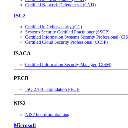
Certified Network Defender v2 (CND)
ISC2
Certified in Cybersecurity (CC)
Systems Security Certified Practitioner (SSCP)
Certified Information Systems Security Professional (CI
Certified Cloud Security Professional (CCSP)
ISACA
Certified Information Security Manager (CISM)
PECB
ISO 27001 Foundation PECB
NIS2
NIS2 boardroomtraining
Microsoft