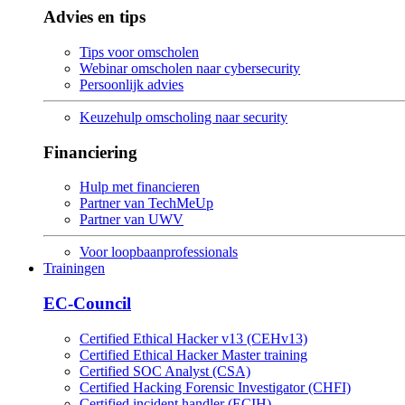
Advies en tips
Tips voor omscholen
Webinar omscholen naar cybersecurity
Persoonlijk advies
Keuzehulp omscholing naar security
Financiering
Hulp met financieren
Partner van TechMeUp
Partner van UWV
Voor loopbaanprofessionals
Trainingen
EC-Council
Certified Ethical Hacker v13 (CEHv13)
Certified Ethical Hacker Master training
Certified SOC Analyst (CSA)
Certified Hacking Forensic Investigator (CHFI)
Certified incident handler (ECIH)