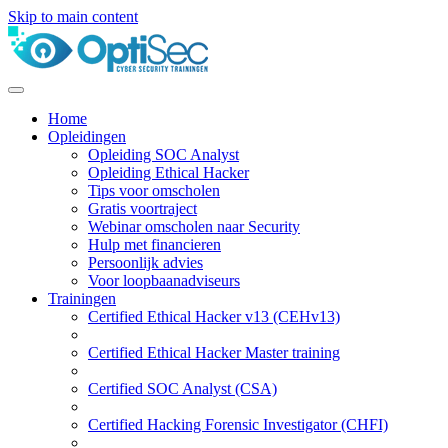
Skip to main content
Home
Opleidingen
Opleiding SOC Analyst
Opleiding Ethical Hacker
Tips voor omscholen
Gratis voortraject
Webinar omscholen naar Security
Hulp met financieren
Persoonlijk advies
Voor loopbaanadviseurs
Trainingen
Certified Ethical Hacker v13 (CEHv13)
Certified Ethical Hacker Master training
Certified SOC Analyst (CSA)
Certified Hacking Forensic Investigator (CHFI)