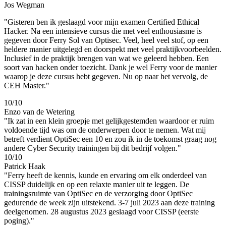
Jos Wegman
"Gisteren ben ik geslaagd voor mijn examen Certified Ethical
Hacker. Na een intensieve cursus die met veel enthousiasme is
gegeven door Ferry Sol van Optisec. Veel, heel veel stof, op een
heldere manier uitgelegd en doorspekt met veel praktijkvoorbeelden.
Inclusief in de praktijk brengen van wat we geleerd hebben. Een
soort van hacken onder toezicht. Dank je wel Ferry voor de manier
waarop je deze cursus hebt gegeven. Nu op naar het vervolg, de
CEH Master."
10/10
Enzo van de Wetering
"Ik zat in een klein groepje met gelijkgestemden waardoor er ruim
voldoende tijd was om de onderwerpen door te nemen. Wat mij
betreft verdient OptiSec een 10 en zou ik in de toekomst graag nog
andere Cyber Security trainingen bij dit bedrijf volgen."
10/10
Patrick Haak
"Ferry heeft de kennis, kunde en ervaring om elk onderdeel van
CISSP duidelijk en op een relaxte manier uit te leggen. De
trainingsruimte van OptiSec en de verzorging door OptiSec
gedurende de week zijn uitstekend. 3-7 juli 2023 aan deze training
deelgenomen. 28 augustus 2023 geslaagd voor CISSP (eerste
poging)."