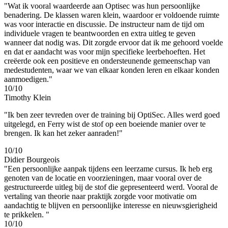
"Wat ik vooral waardeerde aan Optisec was hun persoonlijke
benadering. De klassen waren klein, waardoor er voldoende ruimte
was voor interactie en discussie. De instructeur nam de tijd om
individuele vragen te beantwoorden en extra uitleg te geven
wanneer dat nodig was. Dit zorgde ervoor dat ik me gehoord voelde
en dat er aandacht was voor mijn specifieke leerbehoeften. Het
creëerde ook een positieve en ondersteunende gemeenschap van
medestudenten, waar we van elkaar konden leren en elkaar konden
aanmoedigen."
10/10
Timothy Klein
"Ik ben zeer tevreden over de training bij OptiSec. Alles werd goed
uitgelegd, en Ferry wist de stof op een boeiende manier over te
brengen. Ik kan het zeker aanraden!"
10/10
Didier Bourgeois
"Een persoonlijke aanpak tijdens een leerzame cursus. Ik heb erg
genoten van de locatie en voorzieningen, maar vooral over de
gestructureerde uitleg bij de stof die gepresenteerd werd. Vooral de
vertaling van theorie naar praktijk zorgde voor motivatie om
aandachtig te blijven en persoonlijke interesse en nieuwsgierigheid
te prikkelen. "
10/10