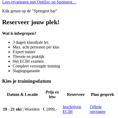
Lees ervaringen met OptiSec op Springest…
Klik gerust op de "Springest bar"
Reserveer jouw plek!
Wat is inbegrepen?
3 dagen klassikale les
Max. acht personen per klas
Expert trainer
Theorie en praktijk
Het ECIH examen
Compleet verzorgde training
Slagingsgarantie
Kies je trainingsdatum
Prijs ex
Datum & Locatie
Reserveer
Plan gesprek
btw
Inschrijven
Offerte
19 - 21 okt
| Woerden
€ 1899,-
ECIH
opvragen