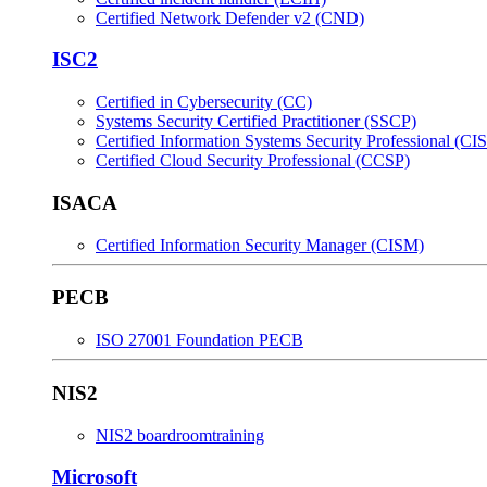
Certified Network Defender v2 (CND)
ISC2
Certified in Cybersecurity (CC)
Systems Security Certified Practitioner (SSCP)
Certified Information Systems Security Professional (CI
Certified Cloud Security Professional (CCSP)
ISACA
Certified Information Security Manager (CISM)
PECB
ISO 27001 Foundation PECB
NIS2
NIS2 boardroomtraining
Microsoft