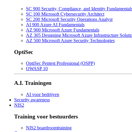
SC 900 Security, Compliance, and Identity Fundamental
SC 100 Microsoft Cybersecurity Architect
SC 200 Microsoft Security Operations Analyst
AI 900 Azure AI Fundamentals
AZ 900 Microsoft Azure Fundamentals
AZ 305 Designing Microsoft Azure Infrastructure Soluti
AZ 500 Microsoft Azure Security Technologies
OptiSec
OptiSec Pentest Professional (OSPP)
OWASP 10
A.I. Trainingen
AI voor bedrijven
Security awareness
NIS2
Training voor bestuurders
NIS2 boardroomtraining