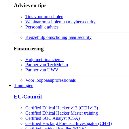
Advies en tips
Tips voor omscholen
Webinar omscholen naar cybersecurity
Persoonlijk advies
Keuzehulp omscholing naar security
Financiering
Hulp met financieren
Partner van TechMeUp
Partner van UWV
Voor loopbaanprofessionals
Trainingen
EC-Council
Certified Ethical Hacker v13 (CEHv13)
Certified Ethical Hacker Master training
Certified SOC Analyst (CSA)
Certified Hacking Forensic Investigator (CHFI)
Certified incident handler (ECIH)