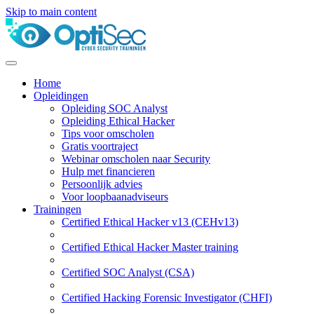
Skip to main content
Home
Opleidingen
Opleiding SOC Analyst
Opleiding Ethical Hacker
Tips voor omscholen
Gratis voortraject
Webinar omscholen naar Security
Hulp met financieren
Persoonlijk advies
Voor loopbaanadviseurs
Trainingen
Certified Ethical Hacker v13 (CEHv13)
Certified Ethical Hacker Master training
Certified SOC Analyst (CSA)
Certified Hacking Forensic Investigator (CHFI)