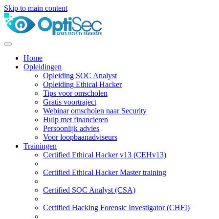
Skip to main content
Home
Opleidingen
Opleiding SOC Analyst
Opleiding Ethical Hacker
Tips voor omscholen
Gratis voortraject
Webinar omscholen naar Security
Hulp met financieren
Persoonlijk advies
Voor loopbaanadviseurs
Trainingen
Certified Ethical Hacker v13 (CEHv13)
Certified Ethical Hacker Master training
Certified SOC Analyst (CSA)
Certified Hacking Forensic Investigator (CHFI)