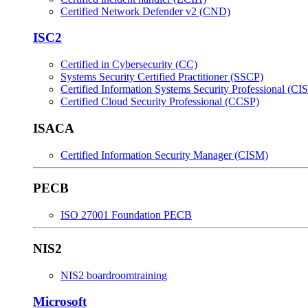
Certified Network Defender v2 (CND)
ISC2
Certified in Cybersecurity (CC)
Systems Security Certified Practitioner (SSCP)
Certified Information Systems Security Professional (CI
Certified Cloud Security Professional (CCSP)
ISACA
Certified Information Security Manager (CISM)
PECB
ISO 27001 Foundation PECB
NIS2
NIS2 boardroomtraining
Microsoft