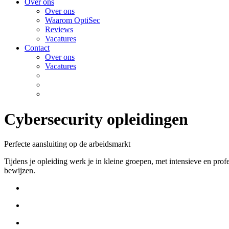
Over ons
Over ons
Waarom OptiSec
Reviews
Vacatures
Contact
Over ons
Vacatures
Cybersecurity opleidingen
Perfecte aansluiting op de arbeidsmarkt
Tijdens je opleiding werk je in kleine groepen, met intensieve en prof
bewijzen.
Kies voor Ethical Hacker of SOC Analyst
9 maanden praktijkgerichte opleiding
Echte skills en wereldwijd erkende certificaten