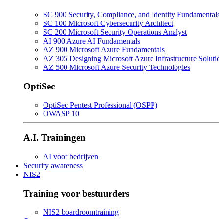
SC 900 Security, Compliance, and Identity Fundamental
SC 100 Microsoft Cybersecurity Architect
SC 200 Microsoft Security Operations Analyst
AI 900 Azure AI Fundamentals
AZ 900 Microsoft Azure Fundamentals
AZ 305 Designing Microsoft Azure Infrastructure Soluti
AZ 500 Microsoft Azure Security Technologies
OptiSec
OptiSec Pentest Professional (OSPP)
OWASP 10
A.I. Trainingen
AI voor bedrijven
Security awareness
NIS2
Training voor bestuurders
NIS2 boardroomtraining