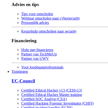
Advies en tips
Tips voor omscholen
Webinar omscholen naar cybersecurity
Persoonlijk advies
Keuzehulp omscholing naar security
Financiering
Hulp met financieren
Partner van TechMeUp
Partner van UWV
Voor loopbaanprofessionals
Trainingen
EC-Council
Certified Ethical Hacker v13 (CEHv13)
Certified Ethical Hacker Master training
Certified SOC Analyst (CSA)
Certified Hacking Forensic Investigator (CHFI)
Certified incident handler (ECIH)