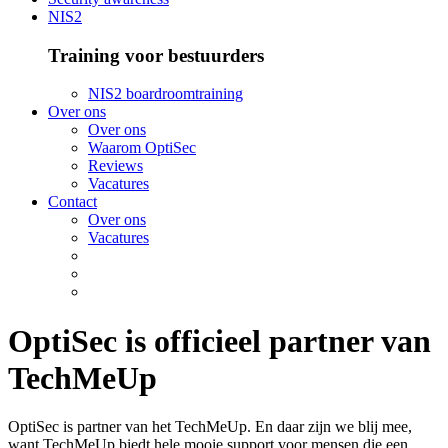
NIS2
Training voor bestuurders
NIS2 boardroomtraining
Over ons
Over ons
Waarom OptiSec
Reviews
Vacatures
Contact
Over ons
Vacatures
OptiSec is officieel partner van
TechMeUp
OptiSec is partner van het TechMeUp. En daar zijn we blij mee,
want TechMeUp biedt hele mooie support voor mensen die een