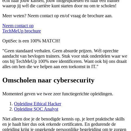
echt naar jouw kansen, jouw mogelijkheden en naar een manier
waarop jij wél die carrière kunt starten door nu om te scholen!
Meer weten? Neem contact op en/of vraag de brochure aan.
Neem contact op
TechMeUp brochure
OptiSec is een 100% MATCH!
"Geen standaard verhalen. Geen absurde prijzen. Wél oprechte
aandacht van bevlogen trainers. Stuk voor stuk onderdelen waar we
ons bij TechMeUp 100% mee identificeren. Want ook bij ons draait
alles om hen die we helpen aan een toekomst in IT."
Omscholen naar cybersecurity
Momenteel geven we twee zeer functiegerichte opleidingen.
Opleiding Ethical Hacker
Opleiding SOC Analyst
Niet alleen doe je de benodigde kennis op, je leert praktische skills
en je haalt hier dus ook erkende certificaten. En gedurende de
opleiding krijg je ongekende persoonlijke begeleiding om te zorgen