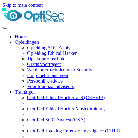
Skip to main content
Home
Opleidingen
Opleiding SOC Analyst
Opleiding Ethical Hacker
Tips voor omscholen
Gratis voortraject
Webinar omscholen naar Security
Hulp met financieren
Persoonlijk advies
Voor loopbaanadviseurs
Trainingen
Certified Ethical Hacker v13 (CEHv13)
Certified Ethical Hacker Master training
Certified SOC Analyst (CSA)
Certified Hacking Forensic Investigator (CHFI)