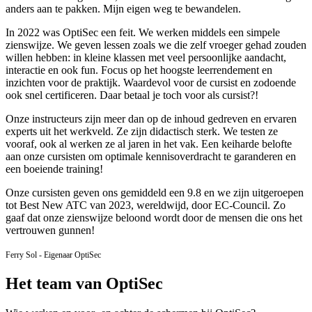
anders aan te pakken. Mijn eigen weg te bewandelen.
In 2022 was OptiSec een feit. We werken middels een simpele
zienswijze. We geven lessen zoals we die zelf vroeger gehad zouden
willen hebben: in kleine klassen met veel persoonlijke aandacht,
interactie en ook fun. Focus op het hoogste leerrendement en
inzichten voor de praktijk. Waardevol voor de cursist en zodoende
ook snel certificeren. Daar betaal je toch voor als cursist?!
Onze instructeurs zijn meer dan op de inhoud gedreven en ervaren
experts uit het werkveld. Ze zijn didactisch sterk. We testen ze
vooraf, ook al werken ze al jaren in het vak. Een keiharde belofte
aan onze cursisten om optimale kennisoverdracht te garanderen en
een boeiende training!
Onze cursisten geven ons gemiddeld een 9.8 en we zijn uitgeroepen
tot Best New ATC van 2023, wereldwijd, door EC-Council. Zo
gaaf dat onze zienswijze beloond wordt door de mensen die ons het
vertrouwen gunnen!
Ferry Sol - Eigenaar OptiSec
Het team van OptiSec