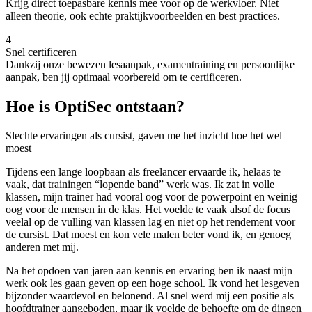
Krijg direct toepasbare kennis mee voor op de werkvloer. Niet
alleen theorie, ook echte praktijkvoorbeelden en best practices.
4
Snel certificeren
Dankzij onze bewezen lesaanpak, examentraining en persoonlijke
aanpak, ben jij optimaal voorbereid om te certificeren.
Hoe is OptiSec ontstaan?
Slechte ervaringen als cursist, gaven me het inzicht hoe het wel
moest
Tijdens een lange loopbaan als freelancer ervaarde ik, helaas te
vaak, dat trainingen “lopende band” werk was. Ik zat in volle
klassen, mijn trainer had vooral oog voor de powerpoint en weinig
oog voor de mensen in de klas. Het voelde te vaak alsof de focus
veelal op de vulling van klassen lag en niet op het rendement voor
de cursist. Dat moest en kon vele malen beter vond ik, en genoeg
anderen met mij.
Na het opdoen van jaren aan kennis en ervaring ben ik naast mijn
werk ook les gaan geven op een hoge school. Ik vond het lesgeven
bijzonder waardevol en belonend. Al snel werd mij een positie als
hoofdtrainer aangeboden, maar ik voelde de behoefte om de dingen