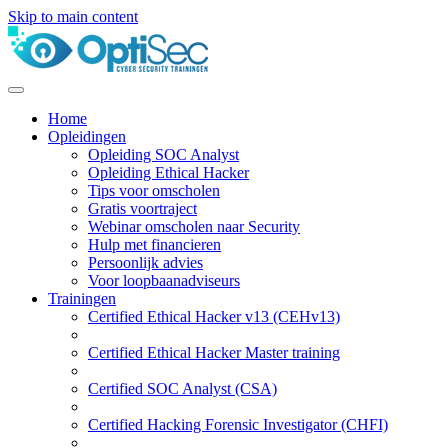
Skip to main content
Home
Opleidingen
Opleiding SOC Analyst
Opleiding Ethical Hacker
Tips voor omscholen
Gratis voortraject
Webinar omscholen naar Security
Hulp met financieren
Persoonlijk advies
Voor loopbaanadviseurs
Trainingen
Certified Ethical Hacker v13 (CEHv13)
Certified Ethical Hacker Master training
Certified SOC Analyst (CSA)
Certified Hacking Forensic Investigator (CHFI)