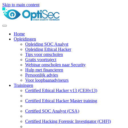
Skip to main content
Home
Opleidingen
Opleiding SOC Analyst
Opleiding Ethical Hacker
Tips voor omscholen
Gratis voortraject
Webinar omscholen naar Security
Hulp met financieren
Persoonlijk advies
Voor loopbaanadviseurs
Trainingen
Certified Ethical Hacker v13 (CEHv13)
Certified Ethical Hacker Master training
Certified SOC Analyst (CSA)
Certified Hacking Forensic Investigator (CHFI)