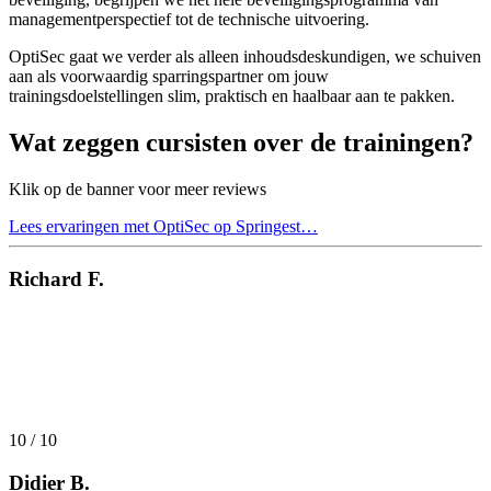
managementperspectief tot de technische uitvoering.
OptiSec gaat we verder als alleen inhoudsdeskundigen, we schuiven
aan als voorwaardig sparringspartner om jouw
trainingsdoelstellingen slim, praktisch en haalbaar aan te pakken.
Wat zeggen cursisten over de trainingen?
Klik op de banner voor meer reviews
Lees ervaringen met OptiSec op Springest…
Richard F.
"Ik wil graag mijn oprechte waardering uiten voor Training Center
Optisec en de fantastische ervaring die ik heb gehad tijdens mijn
(ISC)² CISSP-training bij hen. Deze training heeft mijn
verwachtingen overtroffen en heeft een enorme impact gehad op
mijn kennis en vaardigheden op het gebied van
informatiebeveiliging."
10 / 10
Didier B.