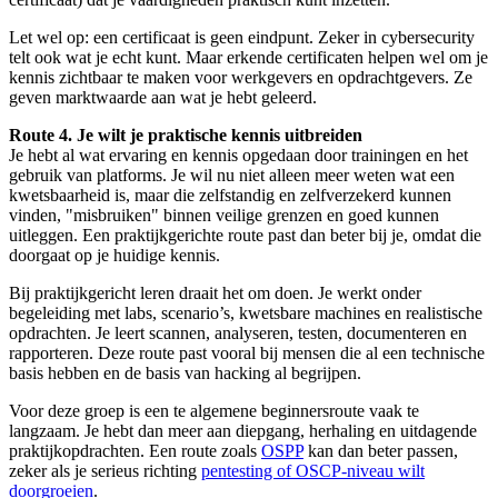
Let wel op: een certificaat is geen eindpunt. Zeker in cybersecurity
telt ook wat je echt kunt. Maar erkende certificaten helpen wel om je
kennis zichtbaar te maken voor werkgevers en opdrachtgevers. Ze
geven marktwaarde aan wat je hebt geleerd.
Route 4. Je wilt je praktische kennis uitbreiden
Je hebt al wat ervaring en kennis opgedaan door trainingen en het
gebruik van platforms. Je wil nu niet alleen meer weten wat een
kwetsbaarheid is, maar die zelfstandig en zelfverzekerd kunnen
vinden, "misbruiken" binnen veilige grenzen en goed kunnen
uitleggen. Een praktijkgerichte route past dan beter bij je, omdat die
doorgaat op je huidige kennis.
Bij praktijkgericht leren draait het om doen. Je werkt onder
begeleiding met labs, scenario’s, kwetsbare machines en realistische
opdrachten. Je leert scannen, analyseren, testen, documenteren en
rapporteren.
Deze route past vooral bij mensen die al een technische
basis hebben en de basis van hacking al begrijpen.
Voor deze groep is een te algemene beginnersroute vaak te
langzaam. Je hebt dan meer aan diepgang, herhaling en uitdagende
praktijkopdrachten. Een route zoals
OSPP
kan dan beter passen,
zeker als je serieus richting
pentesting of OSCP-niveau wilt
doorgroeien
.