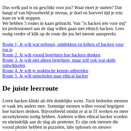
Dus welk pad is nu geschikt voor jou? Waar moet je starten? Dat
hangt af van bijvoorbeeld je niveau, je doel en hoeveel tijd je erin
kunt en wilt stoppen.
We hebben 5 routes in kaart gebracht. Van "is hacken iets voor mij"
tot professioneel aan de slag willen gaan met ethisch hacken. Lees
rustig verder of klik op de route die jou het meeste aanspreekt.
Route 1; Je wilt wat oefenen, ontdekken en kijken of hacken voor
jou is
Route 2. Je wilt vooral begrijpen hoe hackers denken
Route 3. Je wilt niet alleen begrijpen, maar zelf ook wat skills
ontwikkelen
Route 4. Je wilt je praktische kennis uitbreiden
Route 5. Je wilt omscholen naar ethical hacker
De juiste leerroute
Leren hacken klinkt als één duidelijke wens. Toch bedoelen mensen
er vaak iets anders mee. Sommige mensen willen vooral begrijpen
hoe hackers denken. Bijvoorbeeld omdat ze al in IT werken en meer
securitykennis nodig hebben. Anderen willen ethical hacker worden
en uiteindelijk aan de slag als pentester. Er zijn ook mensen die
vooral plezier hebben in puzzelen, labs oplossen en nieuwe