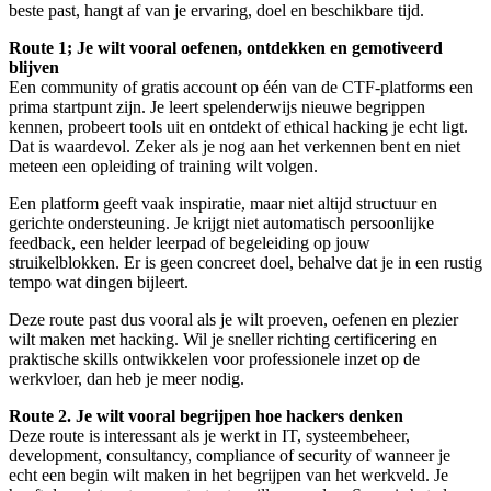
beste past, hangt af van je ervaring, doel en beschikbare tijd.
Route 1; Je wilt vooral oefenen, ontdekken en gemotiveerd
blijven
Een community of gratis account op één van de CTF-platforms een
prima startpunt zijn. Je leert spelenderwijs nieuwe begrippen
kennen, probeert tools uit en ontdekt of ethical hacking je echt ligt.
Dat is waardevol. Zeker als je nog aan het verkennen bent en niet
meteen een opleiding of training wilt volgen.
Een platform geeft vaak inspiratie, maar niet altijd structuur en
gerichte ondersteuning. Je krijgt niet automatisch persoonlijke
feedback, een helder leerpad of begeleiding op jouw
struikelblokken. Er is geen concreet doel, behalve dat je in een rustig
tempo wat dingen bijleert.
Deze route past dus vooral als je wilt proeven, oefenen en plezier
wilt maken met hacking. Wil je sneller richting certificering en
praktische skills ontwikkelen voor professionele inzet op de
werkvloer, dan heb je meer nodig.
Route 2. Je wilt vooral begrijpen hoe hackers denken
Deze route is interessant als je werkt in IT, systeembeheer,
development, consultancy, compliance of security of wanneer je
echt een begin wilt maken in het begrijpen van het werkveld. Je