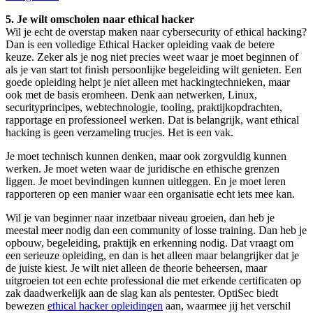
5. Je wilt omscholen naar ethical hacker
Wil je echt de overstap maken naar cybersecurity of ethical hacking?
Dan is een volledige Ethical Hacker opleiding vaak de betere
keuze. Zeker als je nog niet precies weet waar je moet beginnen of
als je van start tot finish persoonlijke begeleiding wilt genieten. Een
goede opleiding helpt je niet alleen met hackingtechnieken, maar
ook met de basis eromheen. Denk aan netwerken, Linux,
securityprincipes, webtechnologie, tooling, praktijkopdrachten,
rapportage en professioneel werken. Dat is belangrijk, want ethical
hacking is geen verzameling trucjes. Het is een vak.
Je moet technisch kunnen denken, maar ook zorgvuldig kunnen
werken. Je moet weten waar de juridische en ethische grenzen
liggen. Je moet bevindingen kunnen uitleggen. En je moet leren
rapporteren op een manier waar een organisatie echt iets mee kan.
Wil je van beginner naar inzetbaar niveau groeien, dan heb je
meestal meer nodig dan een community of losse training. Dan heb je
opbouw, begeleiding, praktijk en erkenning nodig. Dat vraagt om
een serieuze opleiding, en dan is het alleen maar belangrijker dat je
de juiste kiest. Je wilt niet alleen de theorie beheersen, maar
uitgroeien tot een echte professional die met erkende certificaten op
zak daadwerkelijk aan de slag kan als pentester. OptiSec biedt
bewezen
ethical hacker opleidingen
aan, waarmee jij het verschil