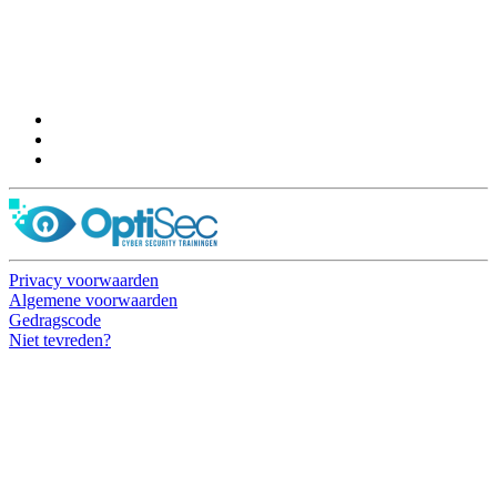
OptiSec.nl
Pelmolenlaan 16-18, 3447GW Woerden
0348-201595
Privacy voorwaarden
Algemene voorwaarden
Gedragscode
Niet tevreden?