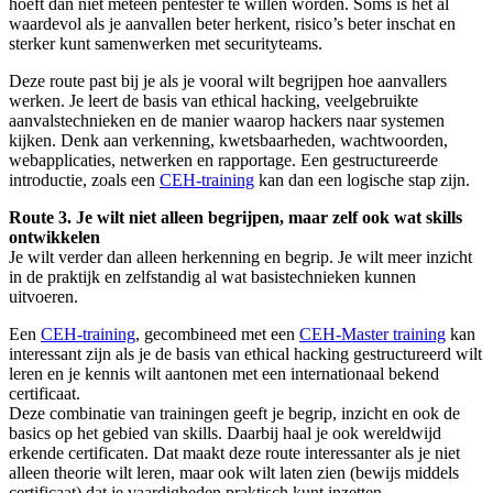
hoeft dan niet meteen pentester te willen worden. Soms is het al
waardevol als je aanvallen beter herkent, risico’s beter inschat en
sterker kunt samenwerken met securityteams.
Deze route past bij je als je vooral wilt begrijpen hoe aanvallers
werken. Je leert de basis van ethical hacking, veelgebruikte
aanvalstechnieken en de manier waarop hackers naar systemen
kijken. Denk aan verkenning, kwetsbaarheden, wachtwoorden,
webapplicaties, netwerken en rapportage. Een gestructureerde
introductie, zoals een
CEH-training
kan dan een logische stap zijn.
Route 3. Je wilt niet alleen begrijpen, maar zelf ook wat skills
ontwikkelen
Je wilt verder dan alleen herkenning en begrip. Je wilt meer inzicht
in de praktijk en zelfstandig al wat basistechnieken kunnen
uitvoeren.
Een
CEH-training
, gecombineed met een
CEH-Master training
kan
interessant zijn als je de basis van ethical hacking gestructureerd wilt
leren en je kennis wilt aantonen met een internationaal bekend
certificaat.
Deze combinatie van trainingen geeft je begrip, inzicht en ook de
basics op het gebied van skills. Daarbij haal je ook wereldwijd
erkende certificaten. Dat maakt deze route interessanter als je niet
alleen theorie wilt leren, maar ook wilt laten zien (bewijs middels
certificaat) dat je vaardigheden praktisch kunt inzetten.