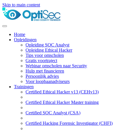
Skip to main content
Home
Opleidingen
Opleiding SOC Analyst
Opleiding Ethical Hacker
Tips voor omscholen
Gratis voortraject
Webinar omscholen naar Security
Hulp met financieren
Persoonlijk advies
Voor loopbaanadviseurs
Trainingen
Certified Ethical Hacker v13 (CEHv13)
Certified Ethical Hacker Master training
Certified SOC Analyst (CSA)
Certified Hacking Forensic Investigator (CHFI)