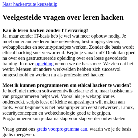
Naar hackerroute keuzehulp
Veelgestelde vragen over leren hacken
Kan ik leren hacken zonder IT-ervaring?
Ja, maar zonder IT-basis heb je wel wat meer opbouw nodig. Je
moet onder andere leren hoe netwerken, besturingssystemen,
webapplicaties en securityprincipes werken. Zonder die basis wordt
ethical hacking snel verwarrend. Begin je vanaf nul? Denk dan goed
na over een gestructureerde opleiding over een losse gevorderde
training. In onze
opleiding
nemen we de basis mee. We zien dat het
werkt. Mensen uit andere werkvelden hebben zich succesvol
omgeschoold en werken nu als professioneel hacker.
Moet ik kunnen programmeren om ethical hacker te worden?
Je hoeft niet meteen softwareontwikkelaar te zijn, maar basiskennis
van programmeren helpt wel. Vooral als je webapplicaties
onderzoekt, scripts leest of kleine aanpassingen wilt maken aan
tools. Voor beginners is het belangrijker om eerst netwerken, Linux,
securityconcepten en webtechnologie goed te begrijpen.
Programmeren kun je daarna stap voor stap verder ontwikkelen.
Vraag gerust ons
gratis voorprogramma aan
, waarin we je de basis
gratis meegeven.