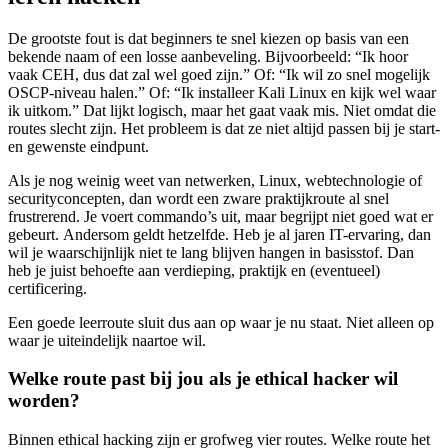
De grootste fout is dat beginners te snel kiezen op basis van een
bekende naam of een losse aanbeveling. Bijvoorbeeld: “Ik hoor
vaak CEH, dus dat zal wel goed zijn.” Of: “Ik wil zo snel mogelijk
OSCP-niveau halen.” Of: “Ik installeer Kali Linux en kijk wel waar
ik uitkom.” Dat lijkt logisch, maar het gaat vaak mis. Niet omdat die
routes slecht zijn. Het probleem is dat ze niet altijd passen bij je start-
en gewenste eindpunt.
Als je nog weinig weet van netwerken, Linux, webtechnologie of
securityconcepten, dan wordt een zware praktijkroute al snel
frustrerend. Je voert commando’s uit, maar begrijpt niet goed wat er
gebeurt. Andersom geldt hetzelfde. Heb je al jaren IT-ervaring, dan
wil je waarschijnlijk niet te lang blijven hangen in basisstof. Dan
heb je juist behoefte aan verdieping, praktijk en (eventueel)
certificering.
Een goede leerroute sluit dus aan op waar je nu staat. Niet alleen op
waar je uiteindelijk naartoe wil.
Welke route past bij jou als je ethical hacker wil
worden?
Binnen ethical hacking zijn er grofweg vier routes. Welke route het