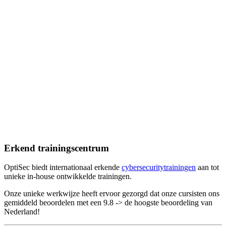
10/10
Enzo van de Wetering
"Ik zat in een klein groepje met gelijkgestemden waardoor er ruim
voldoende tijd was om de onderwerpen door te nemen. Wat mij
betreft verdient OptiSec een 10 en zou ik in de toekomst graag nog
andere Cyber Security trainingen bij dit bedrijf volgen."
10/10
Patrick Haak
"Ferry heeft de kennis, kunde en ervaring om elk onderdeel van
CISSP duidelijk en op een relaxte manier uit te leggen. De
trainingsruimte van OptiSec en de verzorging door OptiSec
gedurende de week zijn uitstekend. 3-7 juli 2023 aan deze training
deelgenomen. 28 augustus 2023 geslaagd voor CISSP (eerste
poging)."
Erkend trainingscentrum
OptiSec biedt internationaal erkende
cybersecuritytrainingen
aan tot
unieke in-house ontwikkelde trainingen.
Onze unieke werkwijze heeft ervoor gezorgd dat onze cursisten ons
gemiddeld beoordelen met een 9.8 -> de hoogste beoordeling van
Nederland!