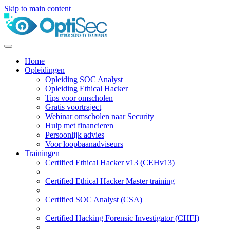
Skip to main content
Home
Opleidingen
Opleiding SOC Analyst
Opleiding Ethical Hacker
Tips voor omscholen
Gratis voortraject
Webinar omscholen naar Security
Hulp met financieren
Persoonlijk advies
Voor loopbaanadviseurs
Trainingen
Certified Ethical Hacker v13 (CEHv13)
Certified Ethical Hacker Master training
Certified SOC Analyst (CSA)
Certified Hacking Forensic Investigator (CHFI)