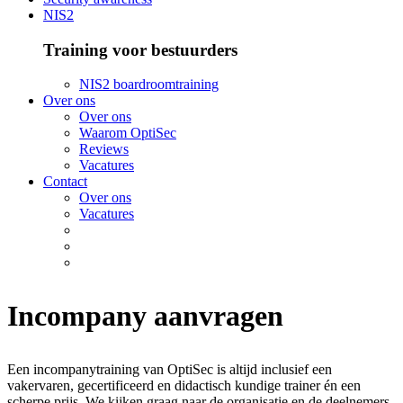
NIS2
Training voor bestuurders
NIS2 boardroomtraining
Over ons
Over ons
Waarom OptiSec
Reviews
Vacatures
Contact
Over ons
Vacatures
Incompany aanvragen
Een incompanytraining van OptiSec is altijd inclusief een
vakervaren, gecertificeerd en didactisch kundige trainer én een
scherpe prijs. We kijken graag naar de organisatie en de deelnemers