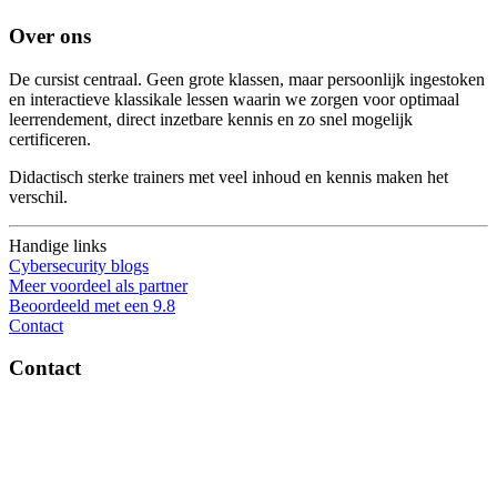
Over ons
De cursist centraal. Geen grote klassen, maar persoonlijk ingestoken
en interactieve klassikale lessen waarin we zorgen voor optimaal
leerrendement, direct inzetbare kennis en zo snel mogelijk
certificeren.
Didactisch sterke trainers met veel inhoud en kennis maken het
verschil.
Handige links
Cybersecurity blogs
Meer voordeel als partner
Beoordeeld met een 9.8
Contact
Contact
OptiSec.nl
Pelmolenlaan 16-18, 3447GW Woerden
0348-201595