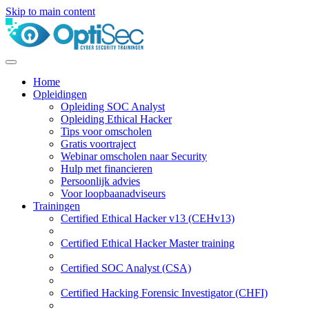
Skip to main content
Home
Opleidingen
Opleiding SOC Analyst
Opleiding Ethical Hacker
Tips voor omscholen
Gratis voortraject
Webinar omscholen naar Security
Hulp met financieren
Persoonlijk advies
Voor loopbaanadviseurs
Trainingen
Certified Ethical Hacker v13 (CEHv13)
Certified Ethical Hacker Master training
Certified SOC Analyst (CSA)
Certified Hacking Forensic Investigator (CHFI)