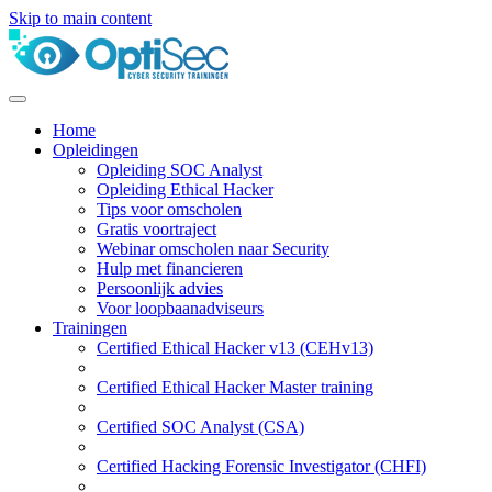
Skip to main content
Home
Opleidingen
Opleiding SOC Analyst
Opleiding Ethical Hacker
Tips voor omscholen
Gratis voortraject
Webinar omscholen naar Security
Hulp met financieren
Persoonlijk advies
Voor loopbaanadviseurs
Trainingen
Certified Ethical Hacker v13 (CEHv13)
Certified Ethical Hacker Master training
Certified SOC Analyst (CSA)
Certified Hacking Forensic Investigator (CHFI)