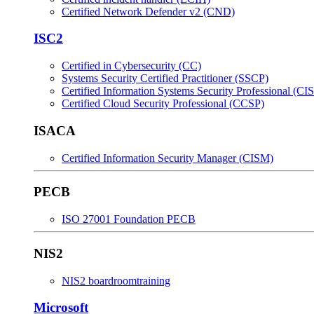
Certified Network Defender v2 (CND)
ISC2
Certified in Cybersecurity (CC)
Systems Security Certified Practitioner (SSCP)
Certified Information Systems Security Professional (CI
Certified Cloud Security Professional (CCSP)
ISACA
Certified Information Security Manager (CISM)
PECB
ISO 27001 Foundation PECB
NIS2
NIS2 boardroomtraining
Microsoft