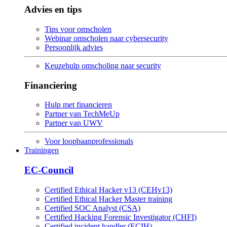
Advies en tips
Tips voor omscholen
Webinar omscholen naar cybersecurity
Persoonlijk advies
Keuzehulp omscholing naar security
Financiering
Hulp met financieren
Partner van TechMeUp
Partner van UWV
Voor loopbaanprofessionals
Trainingen
EC-Council
Certified Ethical Hacker v13 (CEHv13)
Certified Ethical Hacker Master training
Certified SOC Analyst (CSA)
Certified Hacking Forensic Investigator (CHFI)
Certified incident handler (ECIH)