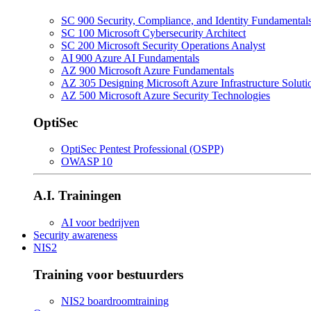
SC 900 Security, Compliance, and Identity Fundamental
SC 100 Microsoft Cybersecurity Architect
SC 200 Microsoft Security Operations Analyst
AI 900 Azure AI Fundamentals
AZ 900 Microsoft Azure Fundamentals
AZ 305 Designing Microsoft Azure Infrastructure Soluti
AZ 500 Microsoft Azure Security Technologies
OptiSec
OptiSec Pentest Professional (OSPP)
OWASP 10
A.I. Trainingen
AI voor bedrijven
Security awareness
NIS2
Training voor bestuurders
NIS2 boardroomtraining