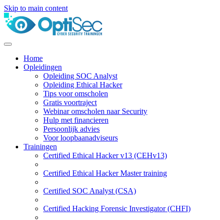
Skip to main content
Home
Opleidingen
Opleiding SOC Analyst
Opleiding Ethical Hacker
Tips voor omscholen
Gratis voortraject
Webinar omscholen naar Security
Hulp met financieren
Persoonlijk advies
Voor loopbaanadviseurs
Trainingen
Certified Ethical Hacker v13 (CEHv13)
Certified Ethical Hacker Master training
Certified SOC Analyst (CSA)
Certified Hacking Forensic Investigator (CHFI)