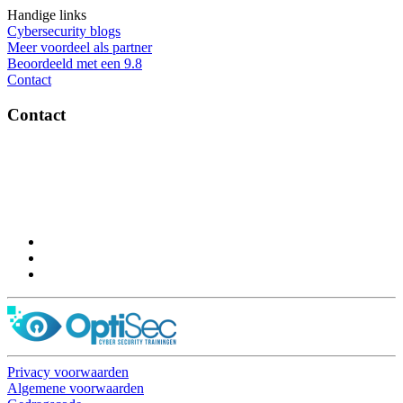
Handige links
Cybersecurity blogs
Meer voordeel als partner
Beoordeeld met een 9.8
Contact
Contact
OptiSec.nl
Pelmolenlaan 16-18, 3447GW Woerden
0348-201595
Privacy voorwaarden
Algemene voorwaarden