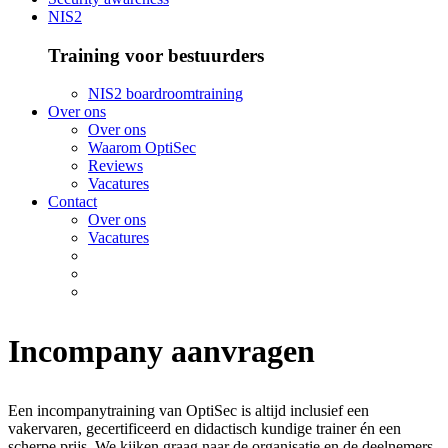
NIS2
Training voor bestuurders
NIS2 boardroomtraining
Over ons
Over ons
Waarom OptiSec
Reviews
Vacatures
Contact
Over ons
Vacatures
Incompany aanvragen
Een incompanytraining van OptiSec is altijd inclusief een
vakervaren, gecertificeerd en didactisch kundige trainer én een
scherpe prijs. We kijken graag naar de organisatie en de deelnemers