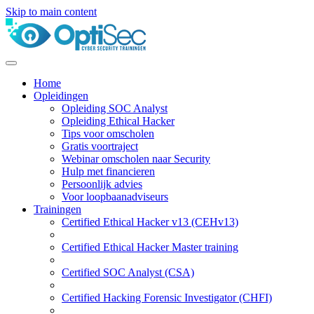
Skip to main content
Home
Opleidingen
Opleiding SOC Analyst
Opleiding Ethical Hacker
Tips voor omscholen
Gratis voortraject
Webinar omscholen naar Security
Hulp met financieren
Persoonlijk advies
Voor loopbaanadviseurs
Trainingen
Certified Ethical Hacker v13 (CEHv13)
Certified Ethical Hacker Master training
Certified SOC Analyst (CSA)
Certified Hacking Forensic Investigator (CHFI)