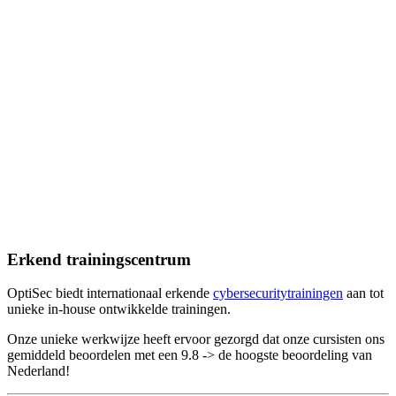
10/10
Enzo van de Wetering
"Ik zat in een klein groepje met gelijkgestemden waardoor er ruim
voldoende tijd was om de onderwerpen door te nemen. Wat mij
betreft verdient OptiSec een 10 en zou ik in de toekomst graag nog
andere Cyber Security trainingen bij dit bedrijf volgen."
10/10
Patrick Haak
"Ferry heeft de kennis, kunde en ervaring om elk onderdeel van
CISSP duidelijk en op een relaxte manier uit te leggen. De
trainingsruimte van OptiSec en de verzorging door OptiSec
gedurende de week zijn uitstekend. 3-7 juli 2023 aan deze training
deelgenomen. 28 augustus 2023 geslaagd voor CISSP (eerste
poging)."
Erkend trainingscentrum
OptiSec biedt internationaal erkende
cybersecuritytrainingen
aan tot
unieke in-house ontwikkelde trainingen.
Onze unieke werkwijze heeft ervoor gezorgd dat onze cursisten ons
gemiddeld beoordelen met een 9.8 -> de hoogste beoordeling van
Nederland!