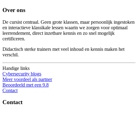
Over ons
De cursist centraal. Geen grote klassen, maar persoonlijk ingestoken
en interactieve klassikale lessen waarin we zorgen voor optimaal
leerrendement, direct inzetbare kennis en zo snel mogelijk
certificeren.
Didactisch sterke trainers met veel inhoud en kennis maken het
verschil.
Handige links
Cybersecurity blogs
Meer voordeel als partner
Beoordeeld met een 9.8
Contact
Contact
OptiSec.nl
Pelmolenlaan 16-18, 3447GW Woerden
0348-201595