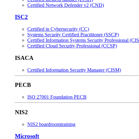
Certified Network Defender v2 (CND)
ISC2
Certified in Cybersecurity (CC)
Systems Security Certified Practitioner (SSCP)
Certified Information Systems Security Professional (CI
Certified Cloud Security Professional (CCSP)
ISACA
Certified Information Security Manager (CISM)
PECB
ISO 27001 Foundation PECB
NIS2
NIS2 boardroomtraining
Microsoft