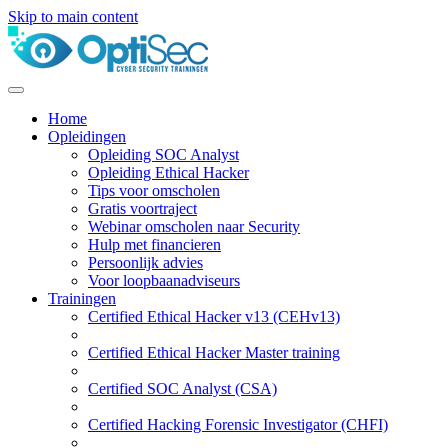
Skip to main content
Home
Opleidingen
Opleiding SOC Analyst
Opleiding Ethical Hacker
Tips voor omscholen
Gratis voortraject
Webinar omscholen naar Security
Hulp met financieren
Persoonlijk advies
Voor loopbaanadviseurs
Trainingen
Certified Ethical Hacker v13 (CEHv13)
Certified Ethical Hacker Master training
Certified SOC Analyst (CSA)
Certified Hacking Forensic Investigator (CHFI)