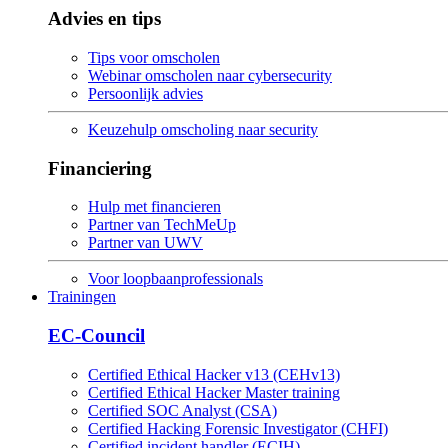
Advies en tips
Tips voor omscholen
Webinar omscholen naar cybersecurity
Persoonlijk advies
Keuzehulp omscholing naar security
Financiering
Hulp met financieren
Partner van TechMeUp
Partner van UWV
Voor loopbaanprofessionals
Trainingen
EC-Council
Certified Ethical Hacker v13 (CEHv13)
Certified Ethical Hacker Master training
Certified SOC Analyst (CSA)
Certified Hacking Forensic Investigator (CHFI)
Certified incident handler (ECIH)