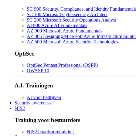
SC 900 Security, Compliance, and Identity Fundamental
SC 100 Microsoft Cybersecurity Architect
SC 200 Microsoft Security Operations Analyst
AI 900 Azure AI Fundamentals
AZ 900 Microsoft Azure Fundamentals
AZ 305 Designing Microsoft Azure Infrastructure Soluti
AZ 500 Microsoft Azure Security Technologies
OptiSec
OptiSec Pentest Professional (OSPP)
OWASP 10
A.I. Trainingen
AI voor bedrijven
Security awareness
NIS2
Training voor bestuurders
NIS2 boardroomtraining