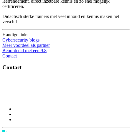
leerrendement, direct inzetbare kennis en zo snel mogelijk
certificeren.
Didactisch sterke trainers met veel inhoud en kennis maken het
verschil.
Handige links
Cybersecurity blogs
Meer voordeel als partner
Beoordeeld met een 9.8
Contact
Contact
OptiSec.nl
Pelmolenlaan 16-18, 3447GW Woerden
0348-201595