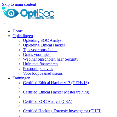
Skip to main content
Home
Opleidingen
Opleiding SOC Analyst
Opleiding Ethical Hacker
Tips voor omscholen
Gratis voortraject
Webinar omscholen naar Security
Hulp met financieren
Persoonlijk advies
Voor loopbaanadviseurs
Trainingen
Certified Ethical Hacker v13 (CEHv13)
Certified Ethical Hacker Master training
Certified SOC Analyst (CSA)
Certified Hacking Forensic Investigator (CHFI)