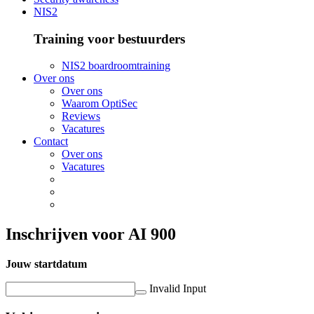
NIS2
Training voor bestuurders
NIS2 boardroomtraining
Over ons
Over ons
Waarom OptiSec
Reviews
Vacatures
Contact
Over ons
Vacatures
Inschrijven voor AI 900
Jouw startdatum
Invalid Input