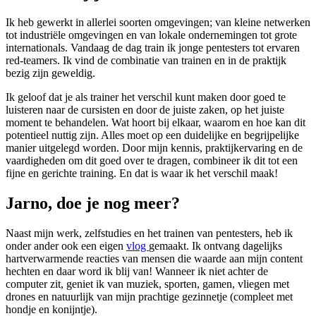
Ik heb gewerkt in allerlei soorten omgevingen; van kleine netwerken
tot industriële omgevingen en van lokale ondernemingen tot grote
internationals. Vandaag de dag train ik jonge pentesters tot ervaren
red-teamers. Ik vind de combinatie van trainen en in de praktijk
bezig zijn geweldig.
Ik geloof dat je als trainer het verschil kunt maken door goed te
luisteren naar de cursisten en door de juiste zaken, op het juiste
moment te behandelen. Wat hoort bij elkaar, waarom en hoe kan dit
potentieel nuttig zijn. Alles moet op een duidelijke en begrijpelijke
manier uitgelegd worden. Door mijn kennis, praktijkervaring en de
vaardigheden om dit goed over te dragen, combineer ik dit tot een
fijne en gerichte training. En dat is waar ik het verschil maak!
Jarno, doe je nog meer?
Naast mijn werk, zelfstudies en het trainen van pentesters, heb ik
onder ander ook een eigen
vlog
gemaakt. Ik ontvang dagelijks
hartverwarmende reacties van mensen die waarde aan mijn content
hechten en daar word ik blij van! Wanneer ik niet achter de
computer zit, geniet ik van muziek, sporten, gamen, vliegen met
drones en natuurlijk van mijn prachtige gezinnetje (compleet met
hondje en konijntje).