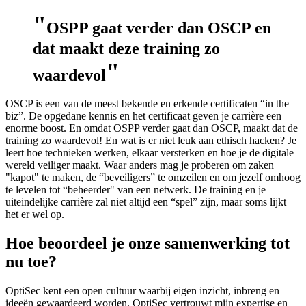
"
OSPP gaat verder dan OSCP en
dat maakt deze training zo
"
waardevol
OSCP is een van de meest bekende en erkende certificaten “in the
biz”. De opgedane kennis en het certificaat geven je carrière een
enorme boost. En omdat OSPP verder gaat dan OSCP, maakt dat de
training zo waardevol! En wat is er niet leuk aan ethisch hacken? Je
leert hoe technieken werken, elkaar versterken en hoe je de digitale
wereld veiliger maakt. Waar anders mag je proberen om zaken
"kapot" te maken, de “beveiligers” te omzeilen en om jezelf omhoog
te levelen tot “beheerder" van een netwerk. De training en je
uiteindelijke carrière zal niet altijd een “spel” zijn, maar soms lijkt
het er wel op.
Hoe beoordeel je onze samenwerking tot
nu toe?
OptiSec kent een open cultuur waarbij eigen inzicht, inbreng en
ideeën gewaardeerd worden. OptiSec vertrouwt mijn expertise en