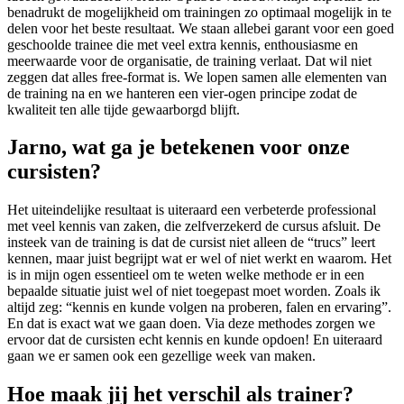
benadrukt de mogelijkheid om trainingen zo optimaal mogelijk in te
delen voor het beste resultaat. We staan allebei garant voor een goed
geschoolde trainee die met veel extra kennis, enthousiasme en
meerwaarde voor de organisatie, de training verlaat. Dat wil niet
zeggen dat alles free-format is. We lopen samen alle elementen van
de training na en we hanteren een vier-ogen principe zodat de
kwaliteit ten alle tijde gewaarborgd blijft.
Jarno, wat ga je betekenen voor onze
cursisten?
Het uiteindelijke resultaat is uiteraard een verbeterde professional
met veel kennis van zaken, die zelfverzekerd de cursus afsluit. De
insteek van de training is dat de cursist niet alleen de “trucs” leert
kennen, maar juist begrijpt wat er wel of niet werkt en waarom. Het
is in mijn ogen essentieel om te weten welke methode er in een
bepaalde situatie juist wel of niet toegepast moet worden. Zoals ik
altijd zeg: “kennis en kunde volgen na proberen, falen en ervaring”.
En dat is exact wat we gaan doen. Via deze methodes zorgen we
ervoor dat de cursisten echt kennis en kunde opdoen! En uiteraard
gaan we er samen ook een gezellige week van maken.
Hoe maak jij het verschil als trainer?