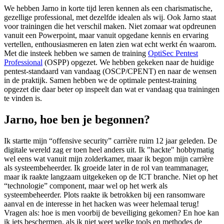
We hebben Jarno in korte tijd leren kennen als een charismatische,
gezellige professional, met dezelfde idealen als wij. Ook Jarno staat
voor trainingen die het verschil maken. Niet zomaar wat opdreunen
vanuit een Powerpoint, maar vanuit opgedane kennis en ervaring
vertellen, enthousiasmeren en laten zien wat echt werkt én waarom.
Met die insteek hebben we samen de training
OptiSec Pentest
Professional
(OSPP) opgezet. We hebben gekeken naar de huidige
pentest-standaard van vandaag (OSCP/CPENT) en naar de wensen
in de praktijk. Samen hebben we de optimale pentest-training
opgezet die daar beter op inspeelt dan wat er vandaag qua trainingen
te vinden is.
Jarno, hoe ben je begonnen?
Ik startte mijn “offensive security” carrière ruim 12 jaar geleden. De
digitale wereld zag er toen heel anders uit. Ik "hackte" hobbymatig
wel eens wat vanuit mijn zolderkamer, maar ik begon mijn carrière
als systeembeheerder. Ik groeide later in de rol van teammanager,
maar ik raakte langzaam uitgekeken op de ICT branche. Niet op het
“technologie” component, maar wel op het werk als
systeembeheerder. Plots raakte ik betrokken bij een ransomware
aanval en de interesse in het hacken was weer helemaal terug!
Vragen als: hoe is men voorbij de beveiliging gekomen? En hoe kan
ik iets beschermen, als ik niet weet welke tools en methodes de