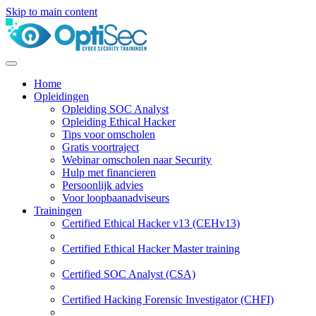
Skip to main content
Home
Opleidingen
Opleiding SOC Analyst
Opleiding Ethical Hacker
Tips voor omscholen
Gratis voortraject
Webinar omscholen naar Security
Hulp met financieren
Persoonlijk advies
Voor loopbaanadviseurs
Trainingen
Certified Ethical Hacker v13 (CEHv13)
Certified Ethical Hacker Master training
Certified SOC Analyst (CSA)
Certified Hacking Forensic Investigator (CHFI)