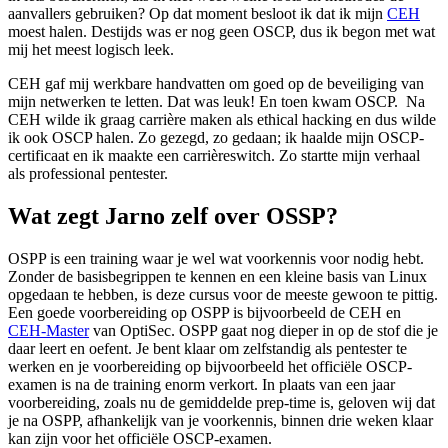
aanvallers gebruiken? Op dat moment besloot ik dat ik mijn
CEH
moest halen. Destijds was er nog geen OSCP, dus ik begon met wat
mij het meest logisch leek.
CEH gaf mij werkbare handvatten om goed op de beveiliging van
mijn netwerken te letten. Dat was leuk! En toen kwam OSCP. Na
CEH wilde ik graag carrière maken als ethical hacking en dus wilde
ik ook OSCP halen. Zo gezegd, zo gedaan; ik haalde mijn OSCP-
certificaat en ik maakte een carrièreswitch. Zo startte mijn verhaal
als professional pentester.
Wat zegt Jarno zelf over OSSP?
OSPP is een training waar je wel wat voorkennis voor nodig hebt.
Zonder de basisbegrippen te kennen en een kleine basis van Linux
opgedaan te hebben, is deze cursus voor de meeste gewoon te pittig.
Een goede voorbereiding op OSPP is bijvoorbeeld de CEH en
CEH-Master
van OptiSec. OSPP gaat nog dieper in op de stof die je
daar leert en oefent. Je bent klaar om zelfstandig als pentester te
werken en je voorbereiding op bijvoorbeeld het officiële OSCP-
examen is na de training enorm verkort. In plaats van een jaar
voorbereiding, zoals nu de gemiddelde prep-time is, geloven wij dat
je na OSPP, afhankelijk van je voorkennis, binnen drie weken klaar
kan zijn voor het officiële OSCP-examen.