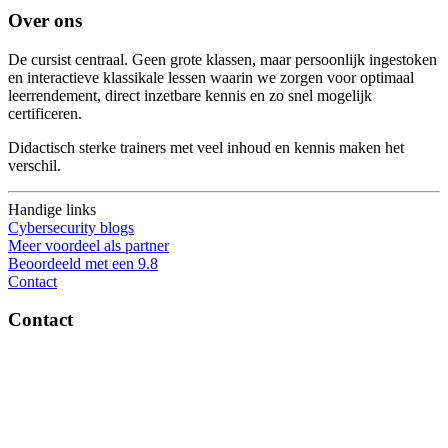
Over ons
De cursist centraal. Geen grote klassen, maar persoonlijk ingestoken
en interactieve klassikale lessen waarin we zorgen voor optimaal
leerrendement, direct inzetbare kennis en zo snel mogelijk
certificeren.
Didactisch sterke trainers met veel inhoud en kennis maken het
verschil.
Handige links
Cybersecurity blogs
Meer voordeel als partner
Beoordeeld met een 9.8
Contact
Contact
OptiSec.nl
Pelmolenlaan 16-18, 3447GW Woerden
0348-201595