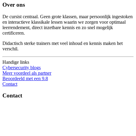
Over ons
De cursist centraal. Geen grote klassen, maar persoonlijk ingestoken
en interactieve klassikale lessen waarin we zorgen voor optimaal
leerrendement, direct inzetbare kennis en zo snel mogelijk
certificeren.
Didactisch sterke trainers met veel inhoud en kennis maken het
verschil.
Handige links
Cybersecurity blogs
Meer voordeel als partner
Beoordeeld met een 9.8
Contact
Contact
OptiSec.nl
Pelmolenlaan 16-18, 3447GW Woerden
0348-201595