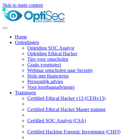
Skip to main content
Home
Opleidingen
Opleiding SOC Analyst
Opleiding Ethical Hacker
Tips voor omscholen
Gratis voortraject
Webinar omscholen naar Security
Hulp met financieren
Persoonlijk advies
Voor loopbaanadviseurs
Trainingen
Certified Ethical Hacker v13 (CEHv13)
Certified Ethical Hacker Master training
Certified SOC Analyst (CSA)
Certified Hacking Forensic Investigator (CHFI)