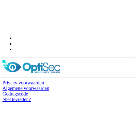
OptiSec.nl
Pelmolenlaan 16-18, 3447GW Woerden
0348-201595
Privacy voorwaarden
Algemene voorwaarden
Gedragscode
Niet tevreden?