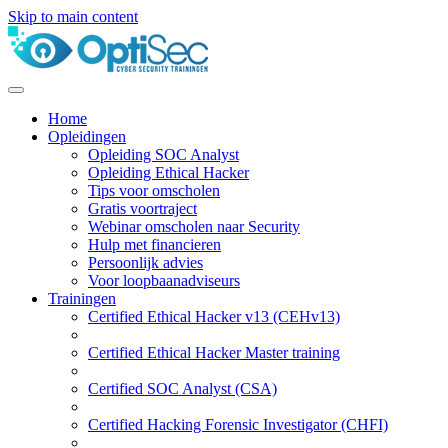
Skip to main content
Home
Opleidingen
Opleiding SOC Analyst
Opleiding Ethical Hacker
Tips voor omscholen
Gratis voortraject
Webinar omscholen naar Security
Hulp met financieren
Persoonlijk advies
Voor loopbaanadviseurs
Trainingen
Certified Ethical Hacker v13 (CEHv13)
Certified Ethical Hacker Master training
Certified SOC Analyst (CSA)
Certified Hacking Forensic Investigator (CHFI)