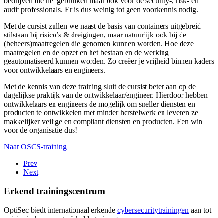
bedrijven die het gebruiken maar ook voor de security-, risk- en
audit professionals. Er is dus weinig tot geen voorkennis nodig.
Met de cursist zullen we naast de basis van containers uitgebreid
stilstaan bij risico’s & dreigingen, maar natuurlijk ook bij de
(beheers)maatregelen die genomen kunnen worden. Hoe deze
maatregelen en de opzet en het bestaan en de werking
geautomatiseerd kunnen worden. Zo creëer je vrijheid binnen kaders
voor ontwikkelaars en engineers.
Met de kennis van deze training sluit de cursist beter aan op de
dagelijkse praktijk van de ontwikkelaar/engineer. Hierdoor hebben
ontwikkelaars en engineers de mogelijk om sneller diensten en
producten te ontwikkelen met minder herstelwerk en leveren ze
makkelijker veilige en compliant diensten en producten. Een win
voor de organisatie dus!
Naar OSCS-training
Prev
Next
Erkend trainingscentrum
OptiSec biedt internationaal erkende
cybersecuritytrainingen
aan tot