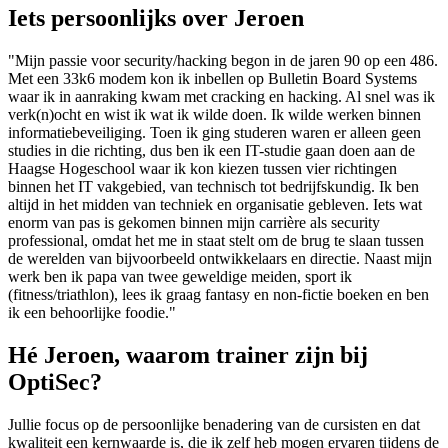
Iets persoonlijks over Jeroen
"Mijn passie voor security/hacking begon in de jaren 90 op een 486.
Met een 33k6 modem kon ik inbellen op Bulletin Board Systems
waar ik in aanraking kwam met cracking en hacking. Al snel was ik
verk(n)ocht en wist ik wat ik wilde doen. Ik wilde werken binnen
informatiebeveiliging. Toen ik ging studeren waren er alleen geen
studies in die richting, dus ben ik een IT-studie gaan doen aan de
Haagse Hogeschool waar ik kon kiezen tussen vier richtingen
binnen het IT vakgebied, van technisch tot bedrijfskundig. Ik ben
altijd in het midden van techniek en organisatie gebleven. Iets wat
enorm van pas is gekomen binnen mijn carrière als security
professional, omdat het me in staat stelt om de brug te slaan tussen
de werelden van bijvoorbeeld ontwikkelaars en directie. Naast mijn
werk ben ik papa van twee geweldige meiden, sport ik
(fitness/triathlon), lees ik graag fantasy en non-fictie boeken en ben
ik een behoorlijke foodie."
Hé Jeroen, waarom trainer zijn bij
OptiSec?
Jullie focus op de persoonlijke benadering van de cursisten en dat
kwaliteit een kernwaarde is, die ik zelf heb mogen ervaren tijdens de